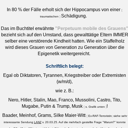
In 80 % der Fälle erholt sich der Hippocampus von einer
[
Schädigung.
traumatischen
]
Das im Buchtitel erwähnte
"Perpetuum mobile des Grauens
bezieht sich auf den Umstand, dass gewalttätige Eltern IMME
selber eine verstörende Kindheit hatten. Wie ein Staffelholz
wird dieses Grauen von Generation zu Generation über die
Epigenetik weitergereicht.
Schriftlich belegt:
Egal ob Diktatoren, Tyrannen, Kriegstreiber oder Extremisten
(w/m/d),
wie z. B.:
Nero, Hitler, Stalin, Mao, Franco, Mussolini, Castro, Tito,
Mugabe, Putin & Trump, Musk
!
[
s. Grafik unten
]
Baader, Meinhof, Grams,
Silke Maier-Witt
[
Ex-RAF-Terroristin;
siehe sehr
interessante Sendung
LANZ
v. 20.03.25. Auf die mehrfach gestellte Frage "Warum?" konnte