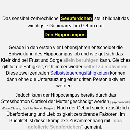
Das sensibel-zerbrechliche
Seepferdchen
stellt bildhaft das
wichtigste Gehirnareal im Gehirn dar:
Den Hippocampus.
Gerade in den ersten vier Lebensjahren entscheidet die
Entwicklung des Hippocampus, ob und wie gut sich das
Kleinkind bei Frust und Sorge
allein beruhigen
kann. Gleiche
gilt für die Fähigkeit, sich immer wieder
selbst zu motivieren
.
Diese zwei zentralen
Selbststeuerungsfähigkeiten
können
dann ohne die Unterstützung einer dritten Person aktiviert
werden.
Jedoch kann der Hippocampus bereits durch das
Stresshormon Cortisol der Mutter geschädigt werden
[
psychosozialer
. Nach der Geburt spielen zusätzlich
(Dauer-)Stress, häusliche Gewalt, Drogen
]
Überforderung und Lieblosigkeit zerstörende Faktoren. Im
Buchtitel ist dieser komplexe Zusammenhang mit
"das
gefolterte Seepferdchen"
gemeint.