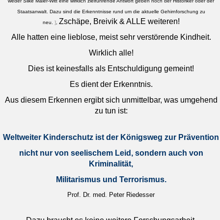
weder
Silke Maier-Witt
eine wirklich zielführende Antwort geben noch der Historiker oder der
Staatsanwalt. Dazu sind die Erkenntnisse rund um die aktuelle Gehirnforschung zu
Z
schäpe,
Breivik & ALLE
weiteren!
neu.
]
,
Alle hatten eine lieblose, meist sehr verstörende Kindheit.
Wirklich alle!
Dies ist keinesfalls als Entschuldigung gemeint!
Es dient der Erkenntnis.
Aus diesem Erkennen ergibt sich unmittelbar, was umgehend
zu tun ist:
Weltweiter Kinderschutz ist der Königsweg zur Prävention
nicht nur von seelischem Leid, sondern auch von
Kriminalität,
Militarismus und Terrorismus.
Prof. Dr. med. Peter Riedesser