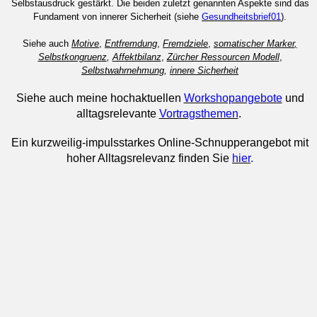
Selbstausdruck gestärkt. Die beiden zuletzt genannten Aspekte sind das
Fundament von innerer Sicherheit (siehe
Gesundheitsbrief01
).
Siehe auch
Motive
,
Entfremdung
,
Fremdziele
,
somatischer Marker
,
Selbstkongruenz
,
Affektbilanz
,
Zürcher Ressourcen Modell
,
Selbstwahrnehmung
,
innere Sicherheit
Siehe auch meine hochaktuellen
Workshopangebote
und
alltagsrelevante
Vortragsthemen
.
Ein kurzweilig-impulsstarkes Online-Schnupperangebot mit
hoher Alltagsrelevanz finden Sie
hier
.