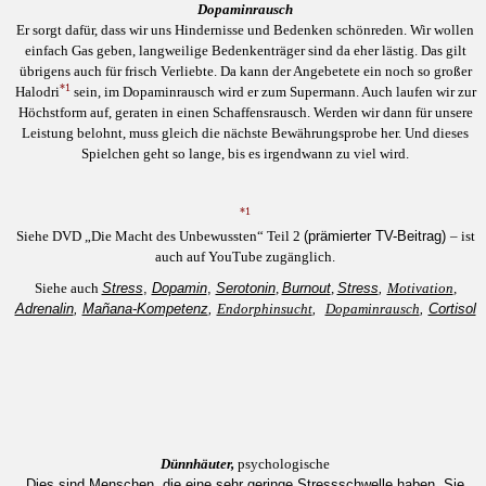
Dopaminrausch
Er sorgt dafür, dass wir uns Hindernisse und Bedenken schönreden. Wir wollen
einfach Gas geben, langweilige Bedenkenträger sind da eher lästig. Das gilt
übrigens auch für frisch Verliebte. Da kann der Angebetete ein noch so großer
*1
Halodri
sein, im Dopaminrausch wird er zum Supermann. Auch laufen wir zur
Höchstform auf, geraten in einen Schaffensrausch. Werden wir dann für unsere
Leistung belohnt, muss gleich die nächste Bewährungsprobe her. Und dieses
Spielchen geht so lange, bis es irgendwann zu viel wird.
*1
Siehe DVD „Die Macht des Unbewussten“ Teil 2
(prämierter TV-Beitrag)
– ist
auch auf YouTube zugänglich.
Siehe auch
Stress
,
Dopamin
,
Serotonin
,
Burnout
,
Stress
,
Motivation
,
Adrenalin
,
Mañana-Kompetenz
,
Endorphinsucht
,
Dopaminrausch
,
Cortisol
Dünnhäuter,
psychologische
Dies sind Menschen, die eine sehr geringe Stressschwelle haben. Sie