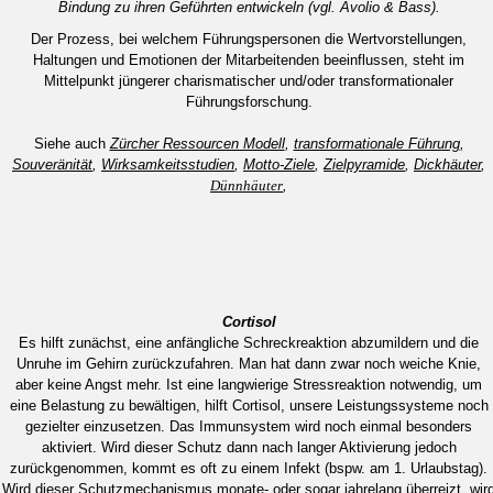
Bindung zu ihren Geführten entwickeln (vgl. Avolio & Bass).
Der Prozess, bei welchem Führungspersonen die Wertvorstellungen,
Haltungen und Emotionen der Mitarbeitenden beeinflussen, steht im
Mittelpunkt jüngerer charismatischer und/oder transformationaler
Führungsforschung.
Siehe auch
Zürcher Ressourcen Modell
,
transformationale Führung
,
Souveränität
,
Wirksamkeitsstudien
,
Motto-Ziele
,
Zielpyramide
,
Dickhäuter
,
Dünnhäuter
,
Cortisol
Es hilft zunächst, eine anfängliche Schreckreaktion abzumildern und die
Unruhe im Gehirn zurückzufahren. Man hat dann zwar noch weiche Knie,
aber keine Angst mehr. Ist eine langwierige Stressreaktion notwendig, um
eine Belastung zu bewältigen, hilft Cortisol, unsere Leistungssysteme noch
gezielter einzusetzen. Das Immunsystem wird noch einmal besonders
aktiviert. Wird dieser Schutz dann nach langer Aktivierung jedoch
zurückgenommen, kommt es oft zu einem Infekt (bspw. am 1. Urlaubstag).
Wird dieser Schutzmechanismus monate- oder sogar jahrelang überreizt, wir