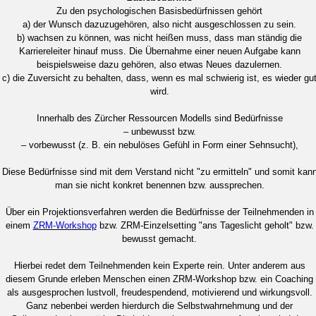
Zu den psychologischen Basisbedürfnissen gehört
a) der Wunsch dazuzugehören, also nicht ausgeschlossen zu sein.
b) wachsen zu können, was nicht heißen muss, dass man ständig die
Karriereleiter hinauf muss. Die Übernahme einer neuen Aufgabe kann
beispielsweise dazu gehören, also etwas Neues dazulernen.
c) die Zuversicht zu behalten, dass, wenn es mal schwierig ist, es wieder gu
wird.
Innerhalb des Zürcher Ressourcen Modells sind Bedürfnisse
– unbewusst bzw.
– vorbewusst (z. B. ein nebulöses Gefühl in Form einer Sehnsucht),
Diese Bedürfnisse sind mit dem Verstand nicht "zu ermitteln" und somit kan
man sie nicht konkret benennen bzw. aussprechen.
Über ein Projektionsverfahren werden die Bedürfnisse der Teilnehmenden in
einem
ZRM-Workshop
bzw. ZRM-Einzelsetting "ans Tageslicht geholt" bzw.
bewusst gemacht.
Hierbei redet dem Teilnehmenden kein Experte rein. Unter anderem aus
diesem Grunde erleben Menschen einen ZRM-Workshop bzw. ein Coaching
als ausgesprochen lustvoll, freudespendend, motivierend und wirkungsvoll.
Ganz nebenbei werden hierdurch die Selbstwahrnehmung und der