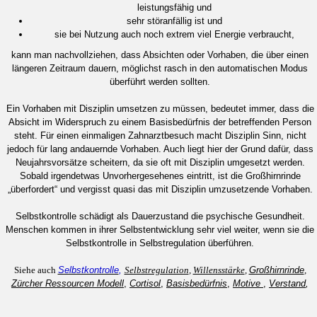
leistungsfähig und
sehr störanfällig ist und
sie bei Nutzung auch noch extrem viel Energie verbraucht,
kann man nachvollziehen, dass Absichten oder Vorhaben, die über einen
längeren Zeitraum dauern, möglichst rasch in den automatischen Modus
überführt werden sollten.
Ein Vorhaben mit Disziplin umsetzen zu müssen, bedeutet immer, dass die
Absicht im Widerspruch zu einem Basisbedürfnis der betreffenden Person
steht. Für einen einmaligen Zahnarztbesuch macht Disziplin Sinn, nicht
jedoch für lang andauernde Vorhaben. Auch liegt hier der Grund dafür, dass
Neujahrsvorsätze scheitern, da sie oft mit Disziplin umgesetzt werden.
Sobald irgendetwas Unvorhergesehenes eintritt, ist die Großhirnrinde
„überfordert“ und vergisst quasi das mit Disziplin umzusetzende Vorhaben.
Selbstkontrolle schädigt als Dauerzustand die psychische Gesundheit.
Menschen kommen in ihrer Selbstentwicklung sehr viel weiter, wenn sie die
Selbstkontrolle in Selbstregulation überführen.
Siehe auch
Selbstkontrolle
,
Selbstregulation
,
Willensstärke
,
Großhirnrinde
,
Zürcher Ressourcen Modell
,
Cortisol
,
Basisbedürfnis
,
Motive
,
Verstand
,