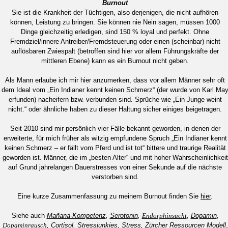
Burnout
Sie ist die Krankheit der Tüchtigen, also derjenigen, die nicht aufhören
können, Leistung zu bringen. Sie können nie Nein sagen, müssen 1000
Dinge gleichzeitig erledigen, sind 150 % loyal und perfekt. Ohne
Fremdziel/innere Antreiber/Fremdsteuerung oder einen (scheinbar) nicht
auflösbaren Zwiespalt (betroffen sind hier vor allem Führungskräfte der
mittleren Ebene) kann es ein Burnout nicht geben.
Als Mann erlaube ich mir hier anzumerken, dass vor allem Männer sehr oft
dem Ideal vom „Ein Indianer kennt keinen Schmerz“ (der wurde von Karl Ma
erfunden) nacheifern bzw. verbunden sind. Sprüche wie „Ein Junge weint
nicht.“ oder ähnliche haben zu dieser Haltung sicher einiges beigetragen.
Seit 2010 sind mir persönlich vier Fälle bekannt geworden, in denen der
erweiterte, für mich früher als witzig empfundene Spruch „Ein Indianer kennt
keinen Schmerz – er fällt vom Pferd und ist tot“ bittere und traurige Realität
geworden ist. Männer, die im „besten Alter“ und mit hoher Wahrscheinlichkeit
auf Grund jahrelangen Dauerstresses von einer Sekunde auf die nächste
verstorben sind.
Eine kurze Zusammenfassung zu meinem Burnout finden Sie
hier
.
Siehe auch
Mañana-Kompetenz
,
Serotonin
,
Endorphinsucht
,
Dopamin
,
Dopaminrausch
,
Cortisol
,
Stressjunkies
,
Stress
,
Zürcher Ressourcen Modell
,