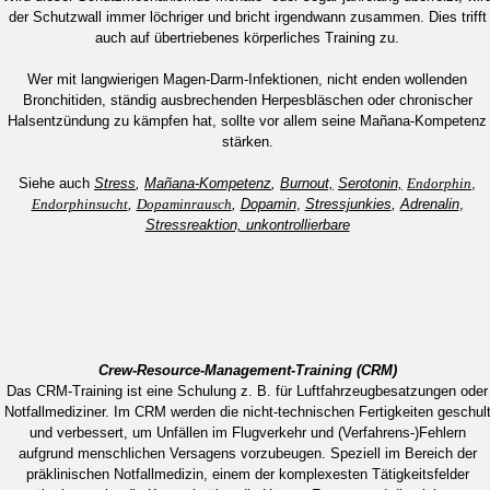
der Schutzwall immer löchriger und bricht irgendwann zusammen. Dies trifft
auch auf übertriebenes körperliches Training zu.
Wer mit langwierigen Magen-Darm-Infektionen, nicht enden wollenden
Bronchitiden, ständig ausbrechenden Herpesbläschen oder chronischer
Halsentzündung zu kämpfen hat, sollte vor allem seine Mañana-Kompetenz
stärken.
Siehe auch
Stress
,
Mañana-Kompetenz
,
Burnout,
Serotonin,
Endorphin
,
Endorphinsucht
,
Dopaminrausch
,
Dopamin
,
Stressjunkies
,
Adrenalin
,
Stressreaktion, unkontrollierbare
Crew-Resource-Management-Training (CRM)
Das CRM-Training ist eine Schulung z. B. für Luftfahrzeugbesatzungen oder
Notfallmediziner. Im CRM werden die nicht-technischen Fertigkeiten geschul
und verbessert, um Unfällen im Flugverkehr und (Verfahrens-)Fehlern
aufgrund menschlichen Versagens vorzubeugen. Speziell im Bereich der
präklinischen Notfallmedizin, einem der komplexesten Tätigkeitsfelder