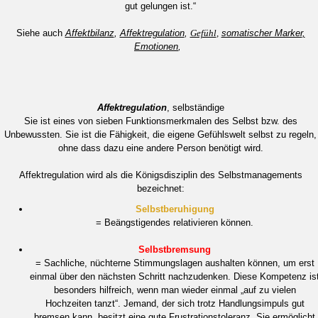
gut gelungen ist.“
Siehe auch
Affektbilanz
,
Affektregulation
,
Gefühl
,
somatischer Marker
,
Emotionen
,
Affektregulation
, selbständige
Sie ist eines von sieben Funktionsmerkmalen des Selbst bzw. des
Unbewussten. Sie ist die Fähigkeit, die eigene Gefühlswelt selbst zu regeln,
ohne dass dazu eine andere Person benötigt wird.
Affektregulation wird als die Königsdisziplin des Selbstmanagements
bezeichnet:
Selbstberuhigung
= Beängstigendes relativieren können.
Selbstbremsung
= S
achliche, nüchterne Stimmungslagen aushalten können, um erst
einmal über den nächsten Schritt nachzudenken. Diese Kompetenz is
besonders hilfreich, wenn man wieder einmal „auf zu vielen
Hochzeiten tanzt“. Jemand, der sich trotz Handlungsimpuls gut
bremsen kann, besitzt eine gute Frustrationstoleranz. Sie ermöglicht