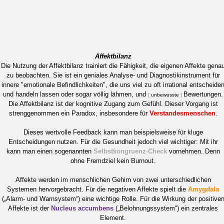
Affektbilanz
Die Nutzung der Affektbilanz trainiert die Fähigkeit, die eigenen Affekte gena
zu beobachten. Sie ist ein geniales Analyse- und Diagnostikinstrument für
innere "emotionale Befindlichkeiten", die uns viel zu oft irrational entscheide
und handeln lassen oder sogar völlig lähmen, und
Bewertungen.
[
unbewusste
]
Die Affektbilanz ist der kognitive Zugang zum Gefühl. Dieser Vorgang ist
strenggenommen ein Paradox, insbesondere für
Verstandesmenschen
.
Dieses wertvolle Feedback kann man beispielsweise für kluge
Entscheidungen nutzen. Für die Gesundheit jedoch viel wichtiger: Mit ihr
kann man einen sogenannten
Selbstkongruenz-Check
vornehmen. Denn
ohne Fremdziel kein Burnout.
Affekte werden im menschlichen Gehirn von zwei unterschiedlichen
Systemen hervorgebracht. Für die negativen Affekte spielt die
Amygdala
(„Alarm- und Warnsystem“) eine wichtige Rolle. Für die Wirkung der positive
Affekte ist der
Nucleus accumbens
(„Belohnungssystem“) ein zentrales
Element.