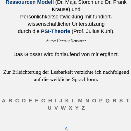
Ressourcen Modell
(Dr. Maja Storch und Dr. Frank
Krause) und
Persönlichkeitsentwicklung mit fundiert-
wissenschaftlicher Unterstützung
durch die
PSI-Theorie
(Prof. Julius Kuhl)
.
Autor: Hartmut Neusitzer
Das Glossar wird fortlaufend von mir ergänzt.
Zur Erleichterung der Lesbarkeit verzichte ich nachfolgend
auf die weibliche Sprachform.
A
B
C
D
E
F
G
H
I
J
K
L
M
N
O
P
Q
R
S
T
U
V
W
X
Y
Z
A