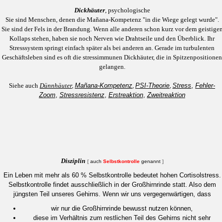
Dickhäuter
, psychologische
Sie sind Menschen, denen die Mañana-Kompetenz "in die Wiege gelegt wurde".
Sie sind der Fels in der Brandung. Wenn alle anderen schon kurz vor dem geistige
Kollaps stehen, haben sie noch Nerven wie Drahtseile und den Überblick. Ihr
Stresssystem springt einfach später als bei anderen an. Gerade im turbulenten
Geschäftsleben sind es oft die stressimmunen Dickhäuter, die in Spitzenpositionen
gelangen.
Siehe auch
Dünnhäuter
,
Mañana-Kompetenz
,
PSI-Theorie
,
Stress
,
Fehler-
Zoom
,
Stressresistenz
,
Erstreaktion
,
Zweitreaktion
Disziplin
[
auch
Selbstkontrolle
genannt
]
Ein Leben mit mehr als 60 % Selbstkontrolle bedeutet hohen Cortisolstress.
Selbstkontrolle findet ausschließlich in der Großhirnrinde statt. Also dem
jüngsten Teil unseres Gehirns. Wenn wir uns vergegenwärtigen, dass
wir nur die Großhirnrinde bewusst nutzen können,
diese im Verhältnis zum restlichen Teil des Gehirns nicht sehr