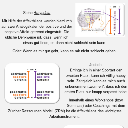
Siehe
Amygdala
Mit Hilfe der Affektbilanz werden hierdurch
auf zwei Analogskalen der positive und der
negative Affekt getrennt eingestuft. Die
übliche Denkweise ist, dass, wenn ich
etwas gut finde, es dann nicht schlecht sein kann.
Oder: Wenn es mir gut geht, kann es mir nicht schlecht gehen.
Je
d
och
:
Erringe
ich in
einer Sportart den
zweiten Platz, kann ich völlig happy
sein. Zeitgleich
kann es mich auch
unbenommen „wurmen“, dass ich den
ersten Platz nur knapp verpasst habe.
Innerhalb eines Wor
kshops (bzw.
Seminars) oder Coachings mit dem
Zürcher Ressourcen Modell (ZRM) ist die Affektbilanz das wichtigste
Arbeitsinstrument.