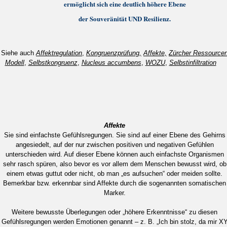
ermöglicht sich eine deutlich höhere Ebene
der Souveränität UND Resilienz.
Siehe auch
Affektregulation
,
Kongruenzprüfung,
Affekte,
Zürcher Ressource
Modell
,
Selbstkongruenz
,
Nucleus accumbens
,
WOZU
,
Selbstinfiltration
Affekte
Sie sind einfachste Gefühlsregungen. Sie sind auf einer Ebene des Gehirns
angesiedelt, auf der nur zwischen positiven und negativen Gefühlen
unterschieden wird. Auf dieser Ebene können auch einfachste Organismen
sehr rasch spüren, also bevor es vor allem dem Menschen bewusst wird, ob
einem etwas guttut oder nicht, ob man „es aufsuchen“ oder meiden sollte.
Bemerkbar bzw. erkennbar sind Affekte durch die sogenannten somatischen
Marker.
Weitere bewusste Überlegungen oder „höhere Erkenntnisse“ zu diesen
Gefühlsregungen werden Emotionen genannt – z. B. „Ich bin stolz, da mir X