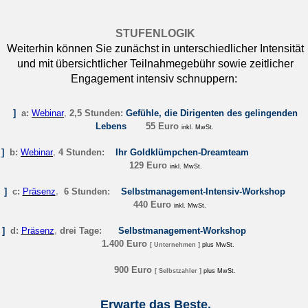
STUFENLOGIK
Weiterhin können Sie zunächst in unterschiedlicher Intensität
und mit übersichtlicher Teilnahmegebühr sowie zeitlicher
Engagement intensiv schnuppern:
]
a:
Webinar
,
2,5 Stunden:
Gefühle, die Dirigenten des gelingenden
Lebens
55 Euro
inkl. MwSt.
]
b:
Webinar
,
4 Stunden:
Ihr Goldklümpchen-Dreamteam
129 Euro
inkl. MwSt.
]
c:
Präsenz
,
6 Stunden:
Selbstmanagement-Intensiv-Workshop
440 Euro
inkl. MwSt.
]
d:
Präsenz
,
drei Tage:
Selbstmanagement-Workshop
1.400 Euro
[ Unternehmen ]
plus MwSt.
900 Euro
[ Selbstzahler ]
plus MwSt.
Erwarte das Beste.