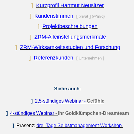
]
Kurzprofil Hartmut Neusitzer
]
Kundenstimmen
[
privat
]
(w/m/d)
]
Projektbeschreibungen
]
ZRM-Alleinstellungsmerkmale
]
ZRM-Wirksamkeitsstudien und Forschung
]
Referenzkunden
[
Unternehmen
]
Siehe auch:
]
2,5-stündiges Webinar -
Gefühle
]
4-stündiges Webinar
-
Ihr Goldklümpchen-Dreamteam
]
Präsenz:
d
rei Tage Selbstmanagement-Workshop