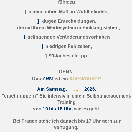
führt zu
]
einem hohen Maß an Wohlbefinden,
]
klugen Entscheidungen,
die mit Ihrem Wertesystem in Einklang stehen,
]
gelingenden Veränderungsvorhaben
]
niedrigen Fehlzeiten,
]
99-faches etc. pp.
DENN:
ZRM
Alleskönner!
Das
i
s
t ein
...
Am
Samstag,
2026,
"erschnuppern" Sie intensiv in einem
Selbstmanagement-
Training
von
10 bis 16 Uhr
, wie es geht.
Bei Fragen stehe ich danach bis 17 Uhr gern zur
Verfügung.