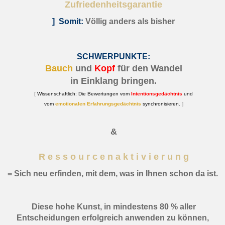
Zufriedenheitsgarantie
] Somit:
Völlig anders als bisher
SCHWERPUNKTE:
Bauch
und
Kopf
für den Wandel
in Einklang bringen.
[
Wissenschaftlich: Die Bewertungen vom
Intentionsgedächtnis
und
vom
emotionalen Erfahrungsgedächtnis
synchronisieren.
]
&
R e s s o u r c e n a k t i v i e r u n g
= Sich neu erfinden, mit dem, was in Ihnen schon da ist.
Diese hohe Kunst,
in mindestens 80 % aller
Entscheidungen erfolgreich anwenden zu können,